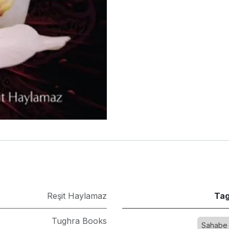
Reşit Haylamaz
Tag
Tughra Books
​
Sahabe