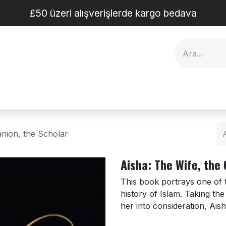
£50 üzeri alışverişlerde kargo bedava
yelik Eşyalar
Blog
İletişim
nion, the Scholar
Aisha: The Wife, the
This book portrays one of th
history of Islam. Taking t
her into consideration, Ais