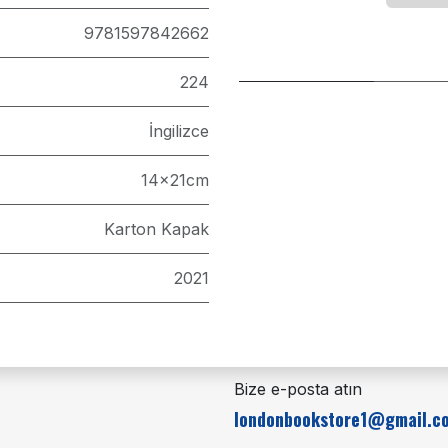
9781597842662
224
İngilizce
14x21cm
Karton Kapak
2021
Bize e-posta atın
londonbookstore1@gmail.c