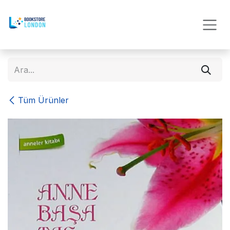
İçereği Atla
Tüm Ürünler