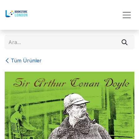
İçereği Atla
Tüm Ürünler